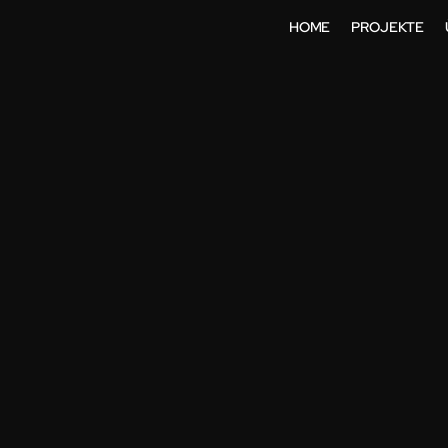
HOME
PROJEKTE
M STEP-DA
EHEIME ST
SCHINENBA