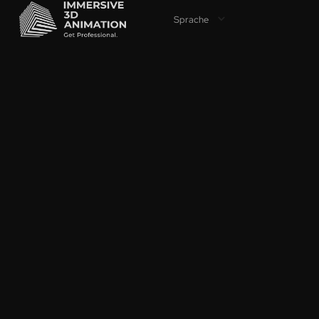
Sprache
WARU
DER G
IM MA