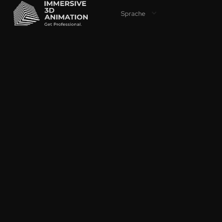
Sprache
VON 3D
ANW
OHNE 